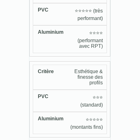
⭐️⭐️⭐️⭐️⭐️ (très
performant)
⭐️⭐️⭐️⭐️
(performant
avec RPT)
Esthétique &
finesse des
profils
⭐️⭐️⭐️
(standard)
⭐️⭐️⭐️⭐️⭐️
(montants fins)