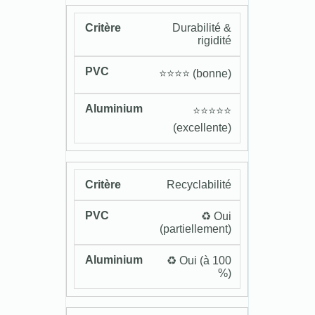
Durabilité &
rigidité
⭐️⭐️⭐️⭐️ (bonne)
⭐️⭐️⭐️⭐️⭐️
(excellente)
Recyclabilité
♻️ Oui
(partiellement)
♻️ Oui (à 100
%)