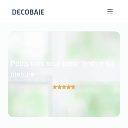
Petits bois pour porte‑fenêtre sur
mesure
Accueil