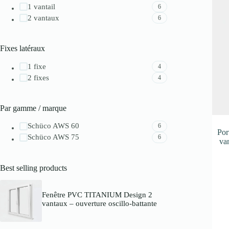
1 vantail
6
2 vantaux
6
Fixes latéraux
1 fixe
4
2 fixes
4
Par gamme / marque
Schüco AWS 60
6
Por
Schüco AWS 75
6
van
Best selling products
Fenêtre PVC TITANIUM Design 2
vantaux – ouverture oscillo-battante