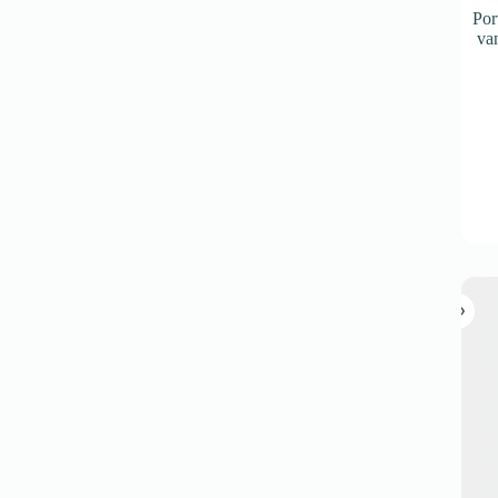
Por
van