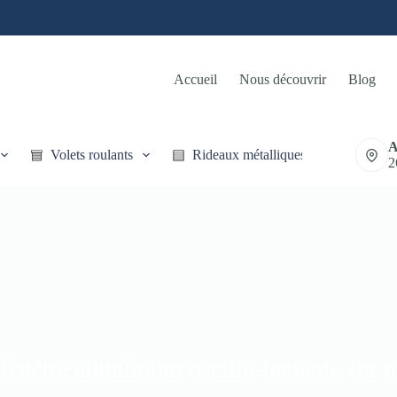
Accueil
Nous découvrir
Blog
A
Volets roulants
Rideaux métalliques
2
 fenêtre aluminium oscillo-battante sur 