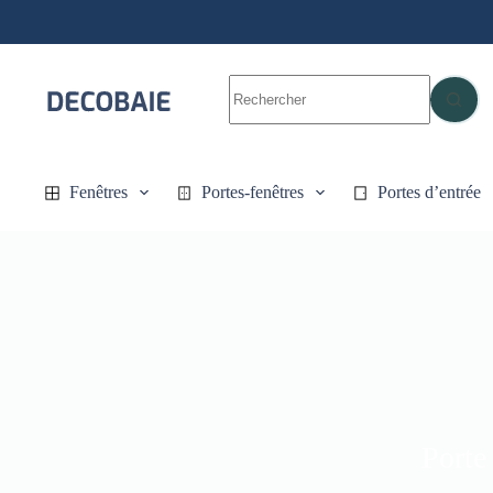
Passer
au
contenu
Aucun
résultat
Fenêtres
Portes-fenêtres
Portes d’entrée
Porte