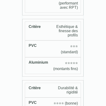
(performant
avec RPT)
Esthétique &
finesse des
profils
⭐️⭐️⭐️
(standard)
⭐️⭐️⭐️⭐️⭐️
(montants fins)
Durabilité &
rigidité
⭐️⭐️⭐️⭐️ (bonne)