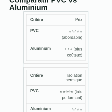
Aluminium
Prix
⭐️⭐️⭐️⭐️⭐️
(abordable)
⭐️⭐️⭐️ (plus
coûteux)
Isolation
thermique
⭐️⭐️⭐️⭐️⭐️ (très
performant)
⭐️⭐️⭐️⭐️