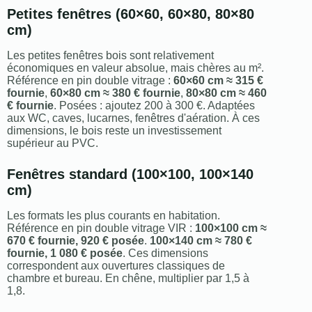
Petites fenêtres (60×60, 60×80, 80×80
cm)
Les petites fenêtres bois sont relativement
économiques en valeur absolue, mais chères au m².
Référence en pin double vitrage :
60×60 cm ≈ 315 €
fournie
,
60×80 cm ≈ 380 € fournie
,
80×80 cm ≈ 460
€ fournie
. Posées : ajoutez 200 à 300 €. Adaptées
aux WC, caves, lucarnes, fenêtres d'aération. À ces
dimensions, le bois reste un investissement
supérieur au PVC.
Fenêtres standard (100×100, 100×140
cm)
Les formats les plus courants en habitation.
Référence en pin double vitrage VIR :
100×100 cm ≈
670 € fournie, 920 € posée
.
100×140 cm ≈ 780 €
fournie, 1 080 € posée
. Ces dimensions
correspondent aux ouvertures classiques de
chambre et bureau. En chêne, multiplier par 1,5 à
1,8.