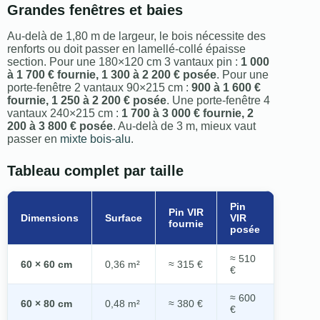
Grandes fenêtres et baies
Au-delà de 1,80 m de largeur, le bois nécessite des
renforts ou doit passer en lamellé-collé épaisse
section. Pour une 180×120 cm 3 vantaux pin :
1 000
à 1 700 € fournie, 1 300 à 2 200 € posée
. Pour une
porte-fenêtre 2 vantaux 90×215 cm :
900 à 1 600 €
fournie, 1 250 à 2 200 € posée
. Une porte-fenêtre 4
vantaux 240×215 cm :
1 700 à 3 000 € fournie, 2
200 à 3 800 € posée
. Au-delà de 3 m, mieux vaut
passer en
mixte bois-alu
.
Tableau complet par taille
Pin
Pin VIR
Dimensions
Surface
VIR
fournie
posée
≈ 510
60 × 60 cm
0,36 m²
≈ 315 €
€
≈ 600
60 × 80 cm
0,48 m²
≈ 380 €
€