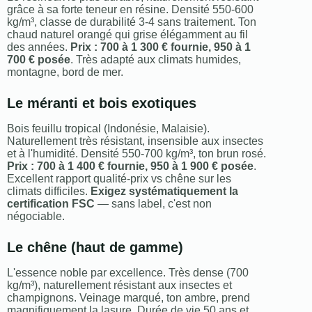
grâce à sa forte teneur en résine. Densité 550-600
kg/m³, classe de durabilité 3-4 sans traitement. Ton
chaud naturel orangé qui grise élégamment au fil
des années.
Prix : 700 à 1 300 € fournie, 950 à 1
700 € posée
. Très adapté aux climats humides,
montagne, bord de mer.
Le méranti et bois exotiques
Bois feuillu tropical (Indonésie, Malaisie).
Naturellement très résistant, insensible aux insectes
et à l'humidité. Densité 550-700 kg/m³, ton brun rosé.
Prix : 700 à 1 400 € fournie, 950 à 1 900 € posée
.
Excellent rapport qualité-prix vs chêne sur les
climats difficiles.
Exigez systématiquement la
certification FSC
— sans label, c'est non
négociable.
Le chêne (haut de gamme)
L'essence noble par excellence. Très dense (700
kg/m³), naturellement résistant aux insectes et
champignons. Veinage marqué, ton ambre, prend
magnifiquement la lasure. Durée de vie 50 ans et