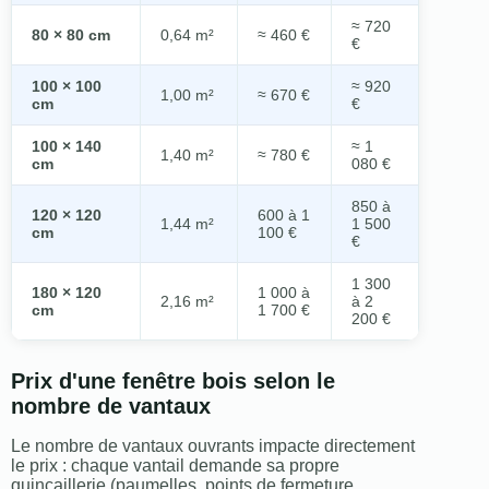
≈ 720
80 × 80 cm
0,64 m²
≈ 460 €
€
100 × 100
≈ 920
1,00 m²
≈ 670 €
cm
€
100 × 140
≈ 1
1,40 m²
≈ 780 €
cm
080 €
850 à
120 × 120
600 à 1
1,44 m²
1 500
cm
100 €
€
1 300
180 × 120
1 000 à
2,16 m²
à 2
cm
1 700 €
200 €
Prix d'une fenêtre bois selon le
nombre de vantaux
Le nombre de vantaux ouvrants impacte directement
le prix : chaque vantail demande sa propre
quincaillerie (paumelles, points de fermeture,