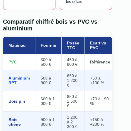
les délais.
Comparatif chiffré bois vs PVC vs
aluminium
Posée
Écart vs
Matériau
Fournie
TTC
PVC
300 à
450 à
PVC
Référence
500 €
800 €
650 à
Aluminium
500 à
+50 à
1 200
RPT
900 €
+100 %
€
850 à
600 à 1
+70 à +90
Bois pin
1 500
000 €
%
€
1 200
Bois
900 à 1
+150 à
à 2
chêne
800 €
+200 %
300 €