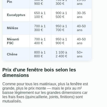
Pin
900 €
300 €
ans
650 à 1
900 à 1
30-35
Eucalyptus
100 €
500 €
ans
700 à 1
950 à 1
40-50
Mélèze
300 €
700 €
ans
Méranti
700 à 1
950 à 1
40-50
FSC
400 €
900 €
ans
800 à 1
1 100 à
50+
Chêne
800 €
2 400 €
ans
Prix d'une fenêtre bois selon les
dimensions
Comme pour tous les matériaux, plus la fenêtre est
grande, plus le prix monte — mais le prix au m²
baisse légèrement sur les grandes dimensions car
les frais fixes (quincaillerie, joints, finitions) sont
mutualisés.