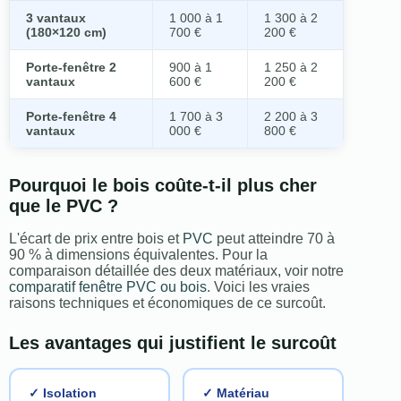
3 vantaux
1 000 à 1
1 300 à 2
(180×120 cm)
700 €
200 €
Porte-fenêtre 2
900 à 1
1 250 à 2
vantaux
600 €
200 €
Porte-fenêtre 4
1 700 à 3
2 200 à 3
vantaux
000 €
800 €
Pourquoi le bois coûte-t-il plus cher
que le PVC ?
L'écart de prix entre bois et
PVC
peut atteindre 70 à
90 % à dimensions équivalentes. Pour la
comparaison détaillée des deux matériaux, voir notre
comparatif fenêtre PVC ou bois
. Voici les vraies
raisons techniques et économiques de ce surcoût.
Les avantages qui justifient le surcoût
✓ Isolation
✓ Matériau