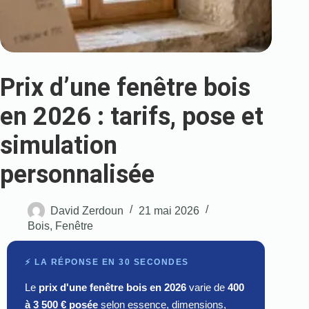
Prix d’une fenêtre bois
en 2026 : tarifs, pose et
simulation
personnalisée
David Zerdoun
21 mai 2026
Bois
,
Fenêtre
⚡ LA RÉPONSE EN 30 SECONDES
Le
prix d'une fenêtre bois en 2026
varie de
400
à 3 500 € posée
selon essence, dimensions,