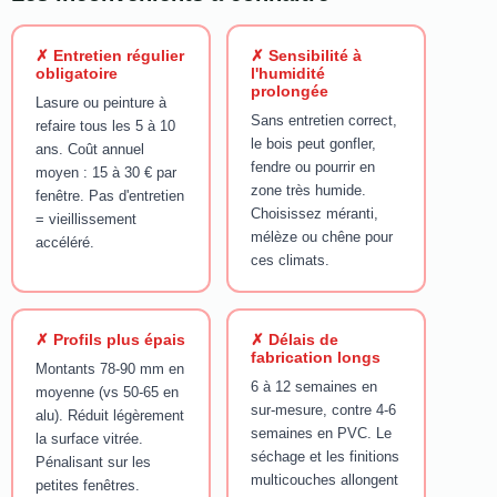
✗ Entretien régulier
✗ Sensibilité à
obligatoire
l'humidité
prolongée
Lasure ou peinture à
Sans entretien correct,
refaire tous les 5 à 10
le bois peut gonfler,
ans. Coût annuel
fendre ou pourrir en
moyen : 15 à 30 € par
zone très humide.
fenêtre. Pas d'entretien
Choisissez méranti,
= vieillissement
mélèze ou chêne pour
accéléré.
ces climats.
✗ Profils plus épais
✗ Délais de
fabrication longs
Montants 78-90 mm en
6 à 12 semaines en
moyenne (vs 50-65 en
sur-mesure, contre 4-6
alu). Réduit légèrement
semaines en PVC. Le
la surface vitrée.
séchage et les finitions
Pénalisant sur les
multicouches allongent
petites fenêtres.