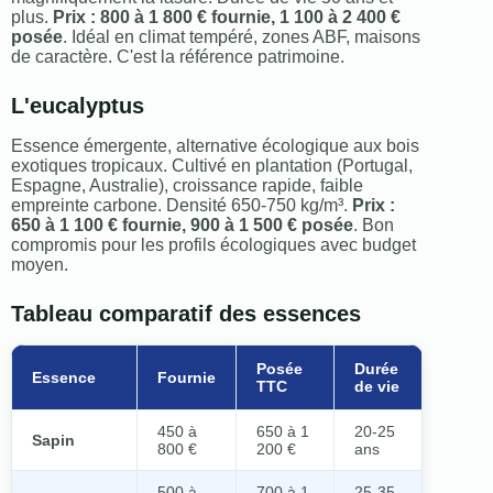
plus.
Prix : 800 à 1 800 € fournie, 1 100 à 2 400 €
posée
. Idéal en climat tempéré, zones ABF, maisons
de caractère. C'est la référence patrimoine.
L'eucalyptus
Essence émergente, alternative écologique aux bois
exotiques tropicaux. Cultivé en plantation (Portugal,
Espagne, Australie), croissance rapide, faible
empreinte carbone. Densité 650-750 kg/m³.
Prix :
650 à 1 100 € fournie, 900 à 1 500 € posée
. Bon
compromis pour les profils écologiques avec budget
moyen.
Tableau comparatif des essences
Posée
Durée
Essence
Fournie
TTC
de vie
450 à
650 à 1
20-25
Sapin
800 €
200 €
ans
500 à
700 à 1
25-35