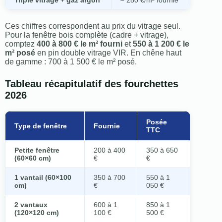
Triple vitrage + gaz argon
≈ 280 €/m² fournie
Ces chiffres correspondent au prix du vitrage seul.
Pour la fenêtre bois complète (cadre + vitrage),
comptez
400 à 800 € le m² fourni
et
550 à 1 200 € le
m² posé
en pin double vitrage VIR. En chêne haut
de gamme : 700 à 1 500 € le m² posé.
Tableau récapitulatif des fourchettes
2026
Posée
Type de fenêtre
Fournie
TTC
Petite fenêtre
200 à 400
350 à 650
(60×60 cm)
€
€
1 vantail (60×100
350 à 700
550 à 1
cm)
€
050 €
2 vantaux
600 à 1
850 à 1
(120×120 cm)
100 €
500 €