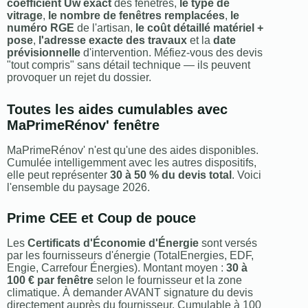
coefficient Uw exact
des fenêtres,
le type de
vitrage
,
le nombre de fenêtres remplacées
,
le
numéro RGE
de l'artisan,
le coût détaillé matériel +
pose
,
l'adresse exacte des travaux
et la
date
prévisionnelle
d'intervention. Méfiez-vous des devis
"tout compris" sans détail technique — ils peuvent
provoquer un rejet du dossier.
Toutes les aides cumulables avec
MaPrimeRénov' fenêtre
MaPrimeRénov' n'est qu'une des aides disponibles.
Cumulée intelligemment avec les autres dispositifs,
elle peut représenter
30 à 50 % du devis total
. Voici
l'ensemble du paysage 2026.
Prime CEE et Coup de pouce
Les
Certificats d'Économie d'Énergie
sont versés
par les fournisseurs d'énergie (TotalEnergies, EDF,
Engie, Carrefour Énergies). Montant moyen :
30 à
100 € par fenêtre
selon le fournisseur et la zone
climatique. À demander AVANT signature du devis
directement auprès du fournisseur. Cumulable à 100