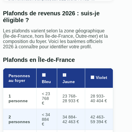
Plafonds de revenus 2026 : suis-je
éligible ?
Les plafonds varient selon la zone géographique
(Île-de-France, hors Île-de-France, Outre-mer) et la
composition du foyer. Voici les barèmes officiels
2026 à connaître pour identifier votre profil.
Plafonds en Île-de-France
🟦
🟨
Personnes
🟪 Violet
au foyer
Bleu
Jaune
< 23
1
23 768-
28 933-
768
personne
28 933 €
40 404 €
€
< 34
2
34 884-
42 463-
884
personnes
42 463 €
59 394 €
€