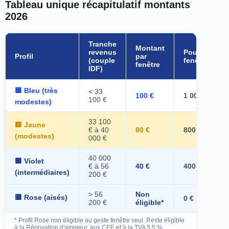
Tableau unique récapitulatif montants
2026
Tranche
Montant
revenus
Pour 10
Profil
par
(couple
fenêtres
fenêtre
IDF)
🟦 Bleu (très
< 33
100 €
1 000 €
100 €
modestes)
33 100
🟨 Jaune
€ à 40
80 €
800 €
(modestes)
000 €
40 000
🟪 Violet
€ à 56
40 €
400 €
(intermédiaires)
200 €
> 56
Non
🟥 Rose (aisés)
0 €
200 €
éligible*
* Profil Rose non éligible au geste fenêtre seul. Reste éligible
à la Rénovation d'ampleur, aux CEE et à la TVA 5,5 %.