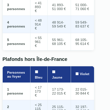
< 41
3
41 893-
51 000-
893
personnes
51 000 €
71 060 €
€
< 48
4
48 914-
59 549-
914
personnes
59 549 €
83 637 €
€
< 55
5
55 961-
68 105-
961
personnes
68 105 €
95 614 €
€
Plafonds hors Île-de-France
🟦
🟨
Personnes
🟪 Violet
au foyer
Bleu
Jaune
< 17
1
17 173-
22 015-
173
personne
22 015 €
30 844 €
€
< 25
2
25 115-
32 197-
115