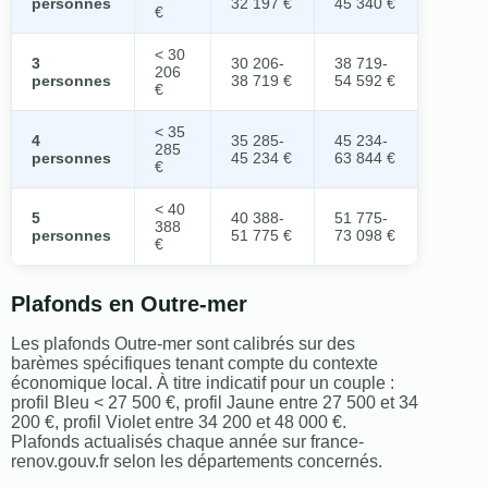
personnes
32 197 €
45 340 €
€
< 30
3
30 206-
38 719-
206
personnes
38 719 €
54 592 €
€
< 35
4
35 285-
45 234-
285
personnes
45 234 €
63 844 €
€
< 40
5
40 388-
51 775-
388
personnes
51 775 €
73 098 €
€
Plafonds en Outre-mer
Les plafonds Outre-mer sont calibrés sur des
barèmes spécifiques tenant compte du contexte
économique local. À titre indicatif pour un couple :
profil Bleu < 27 500 €, profil Jaune entre 27 500 et 34
200 €, profil Violet entre 34 200 et 48 000 €.
Plafonds actualisés chaque année sur france-
renov.gouv.fr selon les départements concernés.