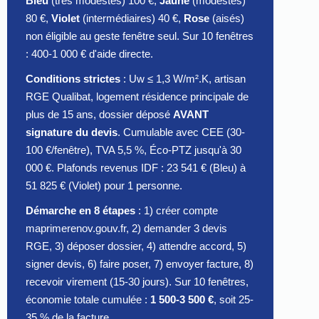
Bleu
(très modestes) 100 €,
Jaune
(modestes)
80 €,
Violet
(intermédiaires) 40 €,
Rose
(aisés)
non éligible au geste fenêtre seul. Sur 10 fenêtres
: 400-1 000 € d'aide directe.
Conditions strictes
: Uw ≤ 1,3 W/m².K, artisan
RGE Qualibat, logement résidence principale de
plus de 15 ans, dossier déposé
AVANT
signature du devis
. Cumulable avec CEE (30-
100 €/fenêtre), TVA 5,5 %, Éco-PTZ jusqu'à 30
000 €. Plafonds revenus IDF : 23 541 € (Bleu) à
51 825 € (Violet) pour 1 personne.
Démarche en 8 étapes
: 1) créer compte
maprimerenov.gouv.fr, 2) demander 3 devis
RGE, 3) déposer dossier, 4) attendre accord, 5)
signer devis, 6) faire poser, 7) envoyer facture, 8)
recevoir virement (15-30 jours). Sur 10 fenêtres,
économie totale cumulée :
1 500-3 500 €
, soit 25-
35 % de la facture.