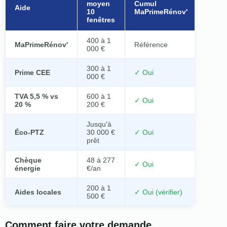
moyen
Cumul
Aide
10
MaPrimeRénov'
fenêtres
400 à 1
MaPrimeRénov'
Référence
000 €
300 à 1
Prime CEE
✓ Oui
000 €
TVA 5,5 % vs
600 à 1
✓ Oui
20 %
200 €
Jusqu'à
Éco-PTZ
30 000 €
✓ Oui
prêt
Chèque
48 à 277
✓ Oui
énergie
€/an
200 à 1
Aides locales
✓ Oui (vérifier)
500 €
Comment faire votre demande