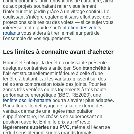
contemporaines, aux rénovations de caractère, ainsi
qu'aux projets souhaitant relier visuellement
l'intérieur et le jardin grâce à un vitrage continu. Le
coulissant s'intègre également sans effort avec des
protections solaires ou des volets — si ce sujet vous
intéresse, notre guide sur l'
entretien des volets
roulants
vous aidera à tirer le meilleur parti de
l'ensemble de vos équipements.
Les limites à connaître avant d'acheter
Honnêteté oblige, la fenêtre coulissante présente
quelques contraintes à anticiper. Son
étanchéité à
l'air
est structurellement inférieure à celle d'une
fenêtre à battant, car les vantaux glissent sur des
rails sans compression totale des joints. Pour les
zones très ventées ou les logements à très haute
performance énergétique (BBC, RE2020), une
fenêtre oscillo-battante
pourra s'avérer plus adaptée.
Par ailleurs, le nettoyage de la face externe des
vantaux demande une légère manipulation
supplémentaire, les châssis se superposant en
position ouverte. Enfin, le prix au m² reste
légèrement supérieur au PVC
, même si l'écart se
réduit sensiblement sur les grands formats.