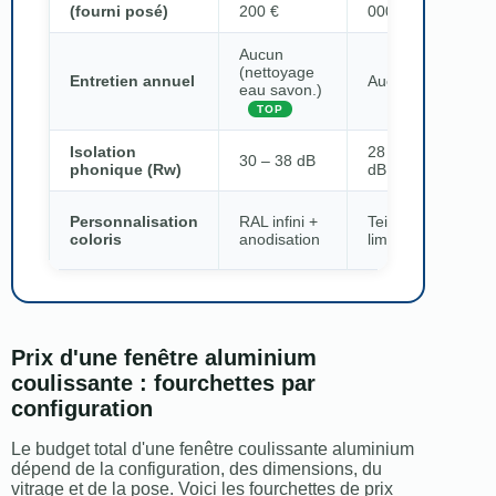
(fourni posé)
200 €
000 €
0
Aucun
La
(nettoyage
Entretien annuel
Aucun
pe
eau savon.)
2
TOP
Isolation
28 – 35
28
30 – 38 dB
phonique (Rw)
dB
d
Pe
Personnalisation
RAL infini +
Teintes
la
coloris
anodisation
limitées
ch
Prix d'une fenêtre aluminium
coulissante : fourchettes par
configuration
Le budget total d'une fenêtre coulissante aluminium
dépend de la configuration, des dimensions, du
vitrage et de la pose. Voici les fourchettes de prix