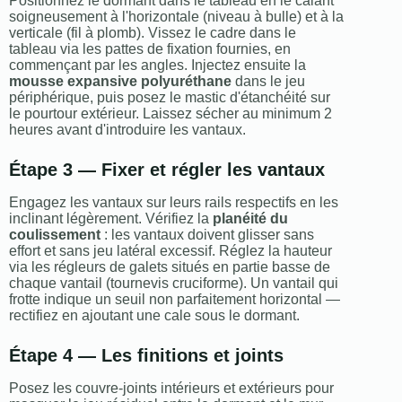
Positionnez le dormant dans le tableau en le calant
soigneusement à l'horizontale (niveau à bulle) et à la
verticale (fil à plomb). Vissez le cadre dans le
tableau via les pattes de fixation fournies, en
commençant par les angles. Injectez ensuite la
mousse expansive polyuréthane
dans le jeu
périphérique, puis posez le mastic d'étanchéité sur
le pourtour extérieur. Laissez sécher au minimum 2
heures avant d'introduire les vantaux.
Étape 3 — Fixer et régler les vantaux
Engagez les vantaux sur leurs rails respectifs en les
inclinant légèrement. Vérifiez la
planéité du
coulissement
: les vantaux doivent glisser sans
effort et sans jeu latéral excessif. Réglez la hauteur
via les régleurs de galets situés en partie basse de
chaque vantail (tournevis cruciforme). Un vantail qui
frotte indique un seuil non parfaitement horizontal —
rectifiez en ajoutant une cale sous le dormant.
Étape 4 — Les finitions et joints
Posez les couvre-joints intérieurs et extérieurs pour