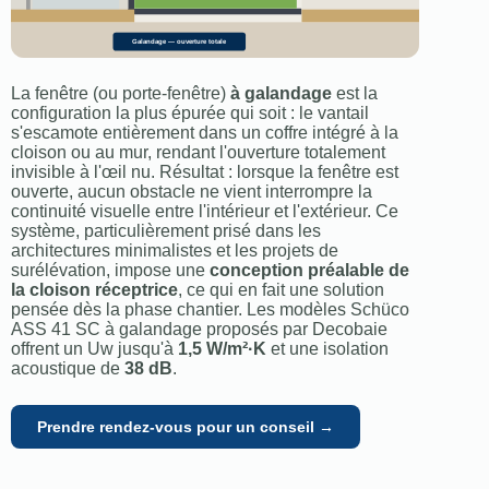
Galandage — ouverture totale
La fenêtre (ou porte-fenêtre)
à galandage
est la
configuration la plus épurée qui soit : le vantail
s'escamote entièrement dans un coffre intégré à la
cloison ou au mur, rendant l'ouverture totalement
invisible à l'œil nu. Résultat : lorsque la fenêtre est
ouverte, aucun obstacle ne vient interrompre la
continuité visuelle entre l'intérieur et l'extérieur. Ce
système, particulièrement prisé dans les
architectures minimalistes et les projets de
surélévation, impose une
conception préalable de
la cloison réceptrice
, ce qui en fait une solution
pensée dès la phase chantier. Les modèles Schüco
ASS 41 SC à galandage proposés par Decobaie
offrent un Uw jusqu'à
1,5 W/m²·K
et une isolation
acoustique de
38 dB
.
Prendre rendez-vous pour un conseil →