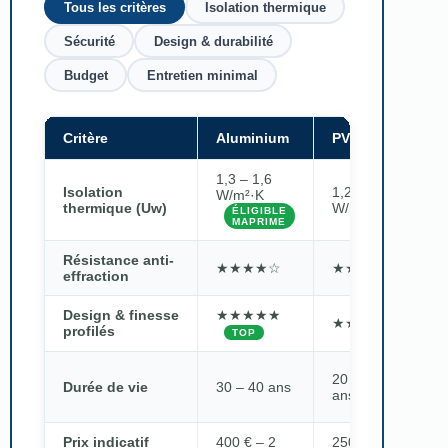
Tous les critères
Isolation thermique
Sécurité
Design & durabilité
Budget
Entretien minimal
Critère
Aluminium
PVC
B
1,3 – 1,6
Isolation
1,2 – 1,6
1,
W/m²·K
thermique (Uw)
W/m²·K
W
ÉLIGIBLE
MAPRIME
Résistance anti-
★★★★☆
★★★☆☆
★
effraction
Design & finesse
★★★★★
★★★☆☆
★
profilés
TOP
30
20 – 30
Durée de vie
30 – 40 ans
an
ans
en
Prix indicatif
400 € – 2
250 € – 1
60