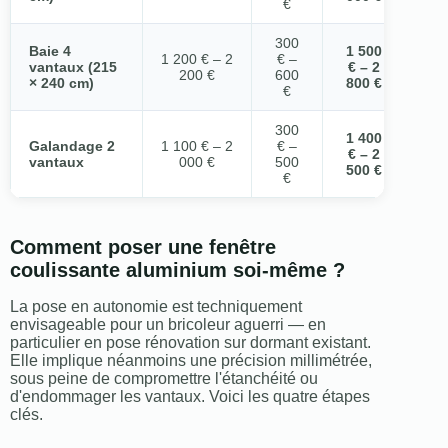
€
300
Baie 4
1 500
1 200 € – 2
€ –
vantaux (215
€ – 2
200 €
600
× 240 cm)
800 €
€
300
1 400
Galandage 2
1 100 € – 2
€ –
€ – 2
vantaux
000 €
500
500 €
€
Comment poser une fenêtre
coulissante aluminium soi-même ?
La pose en autonomie est techniquement
envisageable pour un bricoleur aguerri — en
particulier en pose rénovation sur dormant existant.
Elle implique néanmoins une précision millimétrée,
sous peine de compromettre l'étanchéité ou
d'endommager les vantaux. Voici les quatre étapes
clés.