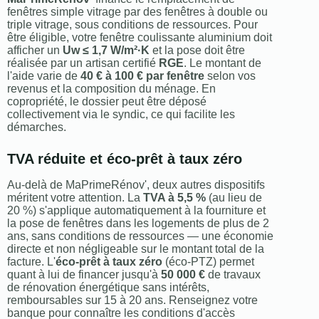
fenêtres simple vitrage par des fenêtres à double ou
triple vitrage, sous conditions de ressources. Pour
être éligible, votre fenêtre coulissante aluminium doit
afficher un
Uw ≤ 1,7 W/m²·K
et la pose doit être
réalisée par un artisan certifié
RGE
. Le montant de
l'aide varie de
40 € à 100 € par fenêtre
selon vos
revenus et la composition du ménage. En
copropriété, le dossier peut être déposé
collectivement via le syndic, ce qui facilite les
démarches.
TVA réduite et éco-prêt à taux zéro
Au-delà de MaPrimeRénov', deux autres dispositifs
méritent votre attention. La
TVA à 5,5 %
(au lieu de
20 %) s'applique automatiquement à la fourniture et
la pose de fenêtres dans les logements de plus de 2
ans, sans conditions de ressources — une économie
directe et non négligeable sur le montant total de la
facture. L'
éco-prêt à taux zéro
(éco-PTZ) permet
quant à lui de financer jusqu'à
50 000 €
de travaux
de rénovation énergétique sans intérêts,
remboursables sur 15 à 20 ans. Renseignez votre
banque pour connaître les conditions d'accès