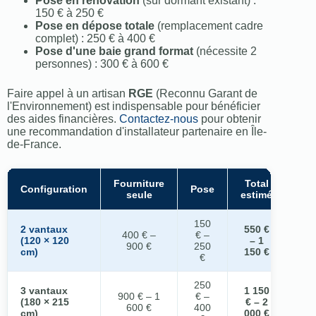
Pose en rénovation
(sur dormant existant) :
150 € à 250 €
Pose en dépose totale
(remplacement cadre
complet) : 250 € à 400 €
Pose d'une baie grand format
(nécessite 2
personnes) : 300 € à 600 €
Faire appel à un artisan
RGE
(Reconnu Garant de
l'Environnement) est indispensable pour bénéficier
des aides financières.
Contactez-nous
pour obtenir
une recommandation d'installateur partenaire en Île-
de-France.
Fourniture
Total
Configuration
Pose
seule
estimé
150
2 vantaux
550 €
400 € –
€ –
(120 × 120
– 1
900 €
250
cm)
150 €
€
250
3 vantaux
1 150
900 € – 1
€ –
(180 × 215
€ – 2
600 €
400
cm)
000 €