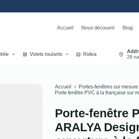
Accueil
Nous découvrir
Blog
Addr
trée
Volets roulants
Rideaux métalliques
26 ru
Accueil
Portes-fenêtres sur mesure
Porte fenêtre PVC à la française sur 
Porte-fenêtre
ARALYA Design