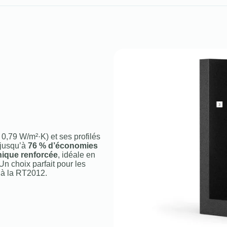
 0,79 W/m²·K) et ses profilés
 jusqu’à
76 % d’économies
nique renforcée
, idéale en
n choix parfait pour les
à la RT2012.