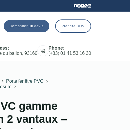
Demander un devis
Prendre RDV
ess:
Phone:
e du ballon, 93160
(+33) 01 41 53 16 30
Porte fenêtre PVC
mesure
 PVC gamme
 2 vantaux –