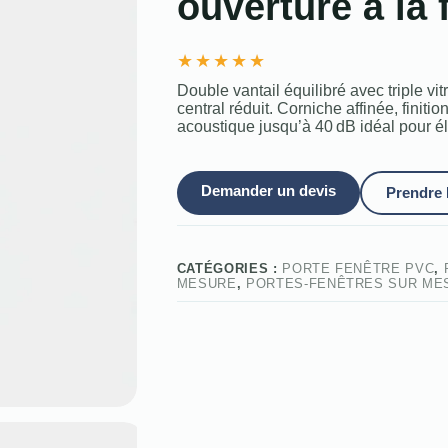
ouverture à la 
★
★
★
★
★
Double vantail équilibré avec triple vi
central réduit. Corniche affinée, finitio
acoustique jusqu’à 40 dB idéal pour él
Demander un devis
Prendre
CATÉGORIES :
PORTE FENÊTRE PVC
,
MESURE
,
PORTES-FENÊTRES SUR ME