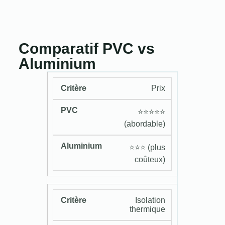
Comparatif PVC vs
Aluminium
Prix
⭐️⭐️⭐️⭐️⭐️
(abordable)
⭐️⭐️⭐️ (plus
coûteux)
Isolation
thermique