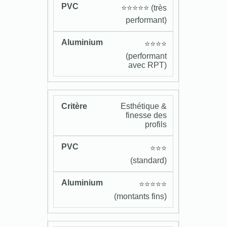
⭐️⭐️⭐️⭐️⭐️ (très
performant)
⭐️⭐️⭐️⭐️
(performant
avec RPT)
Esthétique &
finesse des
profils
⭐️⭐️⭐️
(standard)
⭐️⭐️⭐️⭐️⭐️
(montants fins)