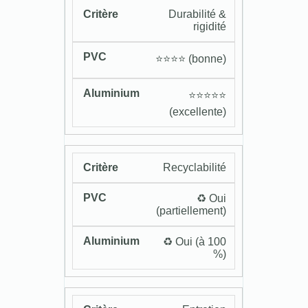
Durabilité &
rigidité
⭐️⭐️⭐️⭐️ (bonne)
⭐️⭐️⭐️⭐️⭐️
(excellente)
Recyclabilité
♻️ Oui
(partiellement)
♻️ Oui (à 100
%)