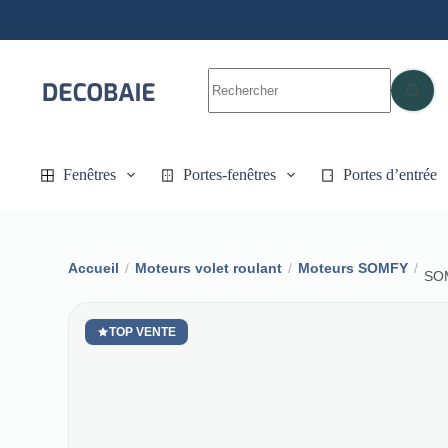
Passer
au
contenu
Aucun
résultat
Fenêtres
Portes-fenêtres
Portes d’entrée
Accueil
/
Moteurs volet roulant
/
Moteurs SOMFY
/
SOM
TOP VENTE