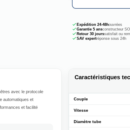
Expédition 24-48h
ouvrées
Garantie 5 ans
constructeur 
Retour 30 jours
satisfait ou re
SAV expert
réponse sous 24h
Caractéristiques te
êtres avec le protocole
Couple
se automatiques et
formances et facilité
Vitesse
Diamètre tube