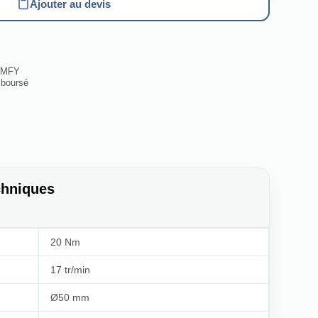
Ajouter au devis
SOMFY
mboursé
chniques
20 Nm
17 tr/min
Ø50 mm