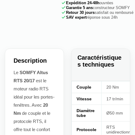
Expédition 24-48h
ouvrées
Garantie 5 ans
constructeur SOMFY
Retour 30 jours
satisfait ou remboursé
SAV expert
réponse sous 24h
Caractéristique
Description
s techniques
Le
SOMFY Altus
RTS 20/17
est le
Couple
20 Nm
moteur radio RTS
idéal pour les portes-
Vitesse
17 tr/min
fenêtres. Avec
20
Diamètre
Nm
de couple et le
Ø50 mm
tube
protocole RTS, il
RTS
offre tout le confort
Protocole
unidirectionnel