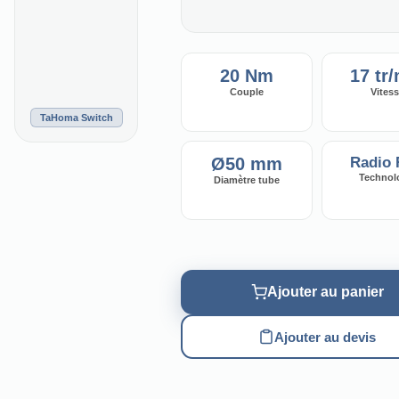
20 Nm
17 tr
Couple
Vites
TaHoma Switch
Ø50 mm
Radio
Technol
Diamètre tube
Ajouter au panier
Ajouter au devis