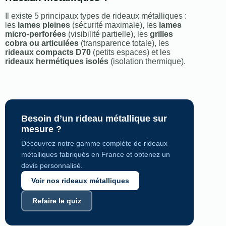
Il existe 5 principaux types de rideaux métalliques :
les
lames pleines
(sécurité maximale), les
lames
micro-perforées
(visibilité partielle), les
grilles
cobra ou articulées
(transparence totale), les
rideaux compacts D70
(petits espaces) et les
rideaux hermétiques isolés
(isolation thermique).
Besoin d’un rideau métallique sur
mesure ?
Découvrez notre gamme complète de rideaux
métalliques fabriqués en France et obtenez un
devis personnalisé.
Voir nos rideaux métalliques
Refaire le quiz