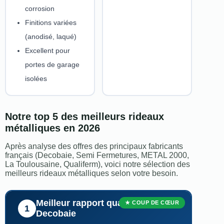
corrosion
Finitions variées
(anodisé, laqué)
Excellent pour
portes de garage
isolées
Notre top 5 des meilleurs rideaux
métalliques en 2026
Après analyse des offres des principaux fabricants
français (Decobaie, Semi Fermetures, METAL 2000,
La Toulousaine, Qualiferm), voici notre sélection des
meilleurs rideaux métalliques selon votre besoin.
Meilleur rapport qualité-prix —
★ COUP DE CŒUR
1
Decobaie