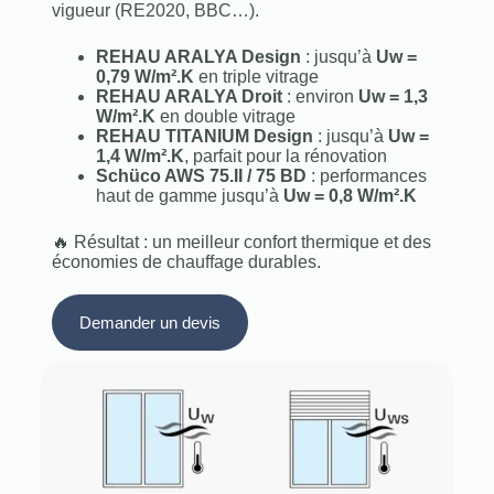
vigueur (RE2020, BBC…).
REHAU ARALYA Design
: jusqu’à
Uw =
0,79 W/m².K
en triple vitrage
REHAU ARALYA Droit
: environ
Uw = 1,3
W/m².K
en double vitrage
REHAU TITANIUM Design
: jusqu’à
Uw =
1,4 W/m².K
, parfait pour la rénovation
Schüco AWS 75.II / 75 BD
: performances
haut de gamme jusqu’à
Uw = 0,8 W/m².K
🔥 Résultat : un meilleur confort thermique et des
économies de chauffage durables.
Demander un devis