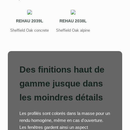
REHAU 2039L
REHAU 2038L
Sheffield Oak concrete
Sheffield Oak alpine
Des finitions haut de
gamme jusque dans
les moindres détails
Les profilés sont colorés dans la masse pour un
rendu homogène, même en cas d'ouverture.
Les fenêtres gardent ainsi un aspect