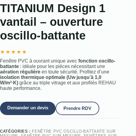
TITANIUM Design 1
vantail – ouverture
oscillo-battante
★
★
★
★
★
Fenêtre PVC à ouvrant unique avec
fonction oscillo-
battante
: idéale pour les pièces nécessitant une
aération régulière
en toute sécurité. Profitez d’une
isolation thermique optimale (Uw jusqu’à 1,0
W/m²·K)
grâce au triple vitrage et aux profilés REHAU
haute performance.
Demander un devis
Prendre RDV
CATÉGORIES :
FENÊTRE PVC OSCILLO-BATTANTE SUR
MESURE
,
FENÊTRE PVC SUR MESURE
,
FENÊTRES SUR