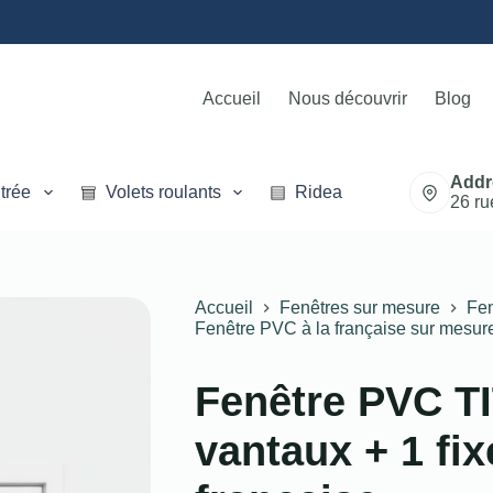
Accueil
Nous découvrir
Blog
Addr
trée
Volets roulants
Rideaux métalliques
26 ru
Accueil
Fenêtres sur mesure
Fen
Fenêtre PVC à la française sur mesur
Fenêtre PVC T
vantaux + 1 fix