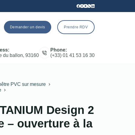
Demander un devis
Prendre RDV
ess:
Phone:
e du ballon, 93160
(+33) 01 41 53 16 30
être PVC sur mesure
e
ITANIUM Design 2
e – ouverture à la