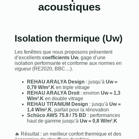
acoustiques
Isolation thermique (Uw)
Les fenêtres que nous proposons présentent
d’excellents
coefficients Uw
, gage d’une
isolation performante et conforme aux normes en
vigueur (RE2020, BBC…).
REHAU ARALYA Design
: jusqu’à
Uw =
0,79 W/m².K
en triple vitrage
REHAU ARALYA Droit
: environ
Uw = 1,3
W/m².K
en double vitrage
REHAU TITANIUM Design
: jusqu’à
Uw =
1,4 W/m².K
, parfait pour la rénovation
Schüco AWS 75.II / 75 BD
: performances
haut de gamme jusqu’à
Uw = 0,8 W/m².K
🔥 Résultat : un meilleur confort thermique et des