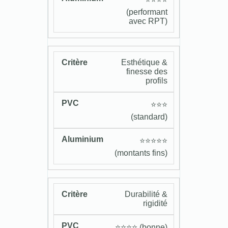
(performant
avec RPT)
Esthétique &
finesse des
profils
⭐️⭐️⭐️
(standard)
⭐️⭐️⭐️⭐️⭐️
(montants fins)
Durabilité &
rigidité
⭐️⭐️⭐️⭐️ (bonne)