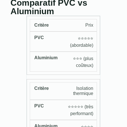
Comparatif PVC vs
Aluminium
Prix
⭐️⭐️⭐️⭐️⭐️
(abordable)
⭐️⭐️⭐️ (plus
coûteux)
Isolation
thermique
⭐️⭐️⭐️⭐️⭐️ (très
performant)
⭐️⭐️⭐️⭐️