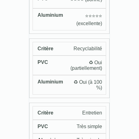
⭐️⭐️⭐️⭐️⭐️
(excellente)
Recyclabilité
♻️ Oui
(partiellement)
♻️ Oui (à 100
%)
Entretien
Très simple