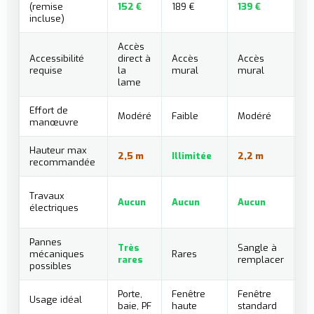
(remise
152 €
189 €
139 €
21
incluse)
Accès
Accessibilité
direct à
Accès
Accès
A
requise
la
mural
mural
lame
Effort de
Modéré
Faible
Modéré
N
manœuvre
Hauteur max
2,5 m
Illimitée
2,2 m
Il
recommandée
C
Travaux
Aucun
Aucun
Aucun
o
électriques
so
Pannes
M
Très
Sangle à
mécaniques
Rares
ga
rares
remplacer
possibles
7 
Porte,
Fenêtre
Fenêtre
To
Usage idéal
baie, PF
haute
standard
u