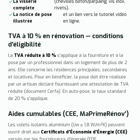
La visserie
(chevilles béton/parpaing, vis inox,
complète
rivets).
La notice de pose
et un lien vers le tutoriel vidéo
illustrée
en ligne.
TVA à 10 % en rénovation — conditions
d'éligibilité
La
TVA réduite à 10 %
s'applique à la fourniture et à la
pose par un professionnel dans un logement de plus de 2
ans. Elle concerne les résidences principales, secondaires
et locatives. Pour en bénéficier, la pose doit être réalisée
par un artisan déclaré fournissant une attestation de TVA
réduite (document Cerfa). En auto-pose, le taux standard
de 20 % s'applique.
Aides cumulables (CEE, MaPrimeRénov')
Les volets isolants aluminium (Uw ≤ 1,8 W/m²K) peuvent
ouvrir droit aux
Certificats d'Économie d'Énergie (CEE)
versés par les fournisseurs d'énergie (EDF,