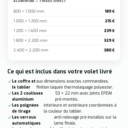
ALUMINIUM — TIRAGE DIRECT
800 × 1 000 mm
189 €
1 000 × 1 200 mm
215 €
1 200 × 1 400 mm
239 €
1 800 × 2 200 mm
329 €
2 400 × 2 200 mm
380 €
Ce qui est inclus dans votre volet livré
Le coffre et
aux dimensions exactes commandées,
le tablier
finition laquée thermolaquage polyester.
Les 2 coulisses
53 × 22 mm avec joints EPDM
aluminium
pré-montés.
Les poignées
intérieure et extérieure coordonnées à
de tirage
la couleur du tablier.
Les verrous
anti-relevage pré-installés sur la
automatiques
lame finale.