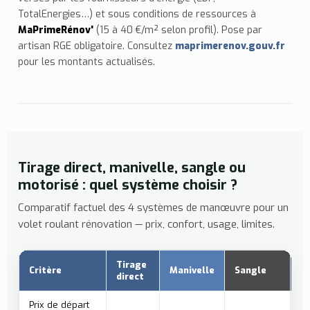
TotalEnergies…) et sous conditions de ressources à
MaPrimeRénov'
(15 à 40 €/m² selon profil). Pose par
artisan RGE obligatoire. Consultez
maprimerenov.gouv.fr
pour les montants actualisés.
Tirage direct, manivelle, sangle ou
motorisé : quel système choisir ?
Comparatif factuel des 4 systèmes de manœuvre pour un
volet roulant rénovation — prix, confort, usage, limites.
Tirage
Critère
Manivelle
Sangle
M
direct
Prix de départ