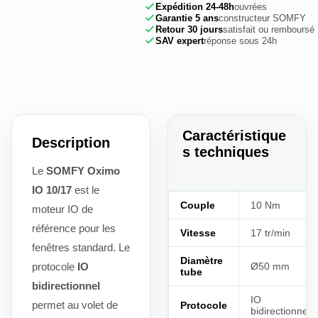
Expédition 24-48h
ouvrées
Garantie 5 ans
constructeur SOMFY
Retour 30 jours
satisfait ou remboursé
SAV expert
réponse sous 24h
Caractéristique
Description
s techniques
Le
SOMFY Oximo
IO 10/17
est le
Couple
10 Nm
moteur IO de
référence pour les
Vitesse
17 tr/min
fenêtres standard. Le
Diamètre
protocole
IO
Ø50 mm
tube
bidirectionnel
IO
permet au volet de
Protocole
bidirectionnel