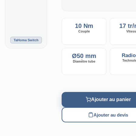
10 Nm
17 tr
Couple
Vites
TaHoma Switch
Ø50 mm
Radio
Technol
Diamètre tube
Ajouter au panier
Ajouter au devis