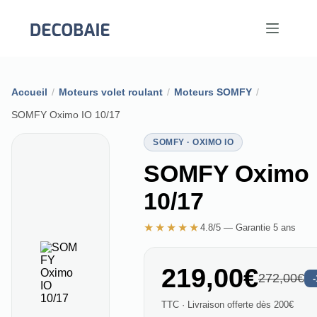
Passer
au
contenu
Accueil
/
Moteurs volet roulant
/
Moteurs SOMFY
/
SOMFY Oximo IO 10/17
SOMFY · OXIMO IO
SOMFY Oximo 
10/17
★★★★★
4.8/5 — Garantie 5 ans
219,00€
272,00€
TTC · Livraison offerte dès 200€