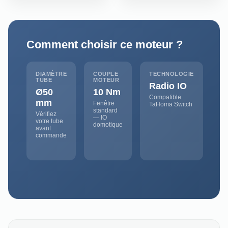
Comment choisir ce moteur ?
DIAMÈTRE
COUPLE
TECHNOLOGIE
TUBE
MOTEUR
Radio IO
Ø50
10 Nm
Compatible
mm
Fenêtre
TaHoma Switch
standard
Vérifiez
— IO
votre tube
domotique
avant
commande