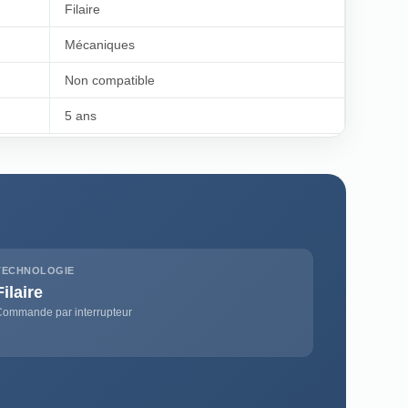
Filaire
Mécaniques
Non compatible
5 ans
TECHNOLOGIE
Filaire
Commande par interrupteur