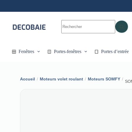
Passer
au
contenu
Aucun
résultat
Fenêtres
Portes-fenêtres
Portes d’entrée
Accueil
/
Moteurs volet roulant
/
Moteurs SOMFY
/
SOM