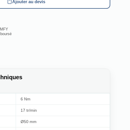
Ajouter au devis
SOMFY
mboursé
chniques
6 Nm
17 tr/min
Ø50 mm