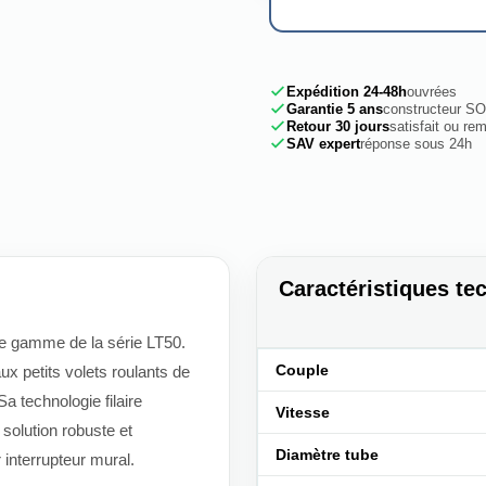
Expédition 24-48h
ouvrées
Garantie 5 ans
constructeur 
Retour 30 jours
satisfait ou re
SAV expert
réponse sous 24h
Caractéristiques te
de gamme de la série LT50.
Couple
aux petits volets roulants de
a technologie filaire
Vitesse
solution robuste et
Diamètre tube
interrupteur mural.