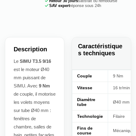
Retour 30 jours
satisfait ou remboursé
SAV expert
réponse sous 24h
Caractéristique
Description
s techniques
Le
SIMU T3.5 9/16
est le moteur Ø40
Couple
9 Nm
mm puissant de
SIMU. Avec
9 Nm
Vitesse
16 tr/min
de couple, il motorise
Diamètre
les volets moyens
Ø40 mm
tube
sur tube Ø40 mm :
Technologie
Filaire
fenêtres de
chambre, salles de
Fins de
Mécanique
course
bain, petites façades.