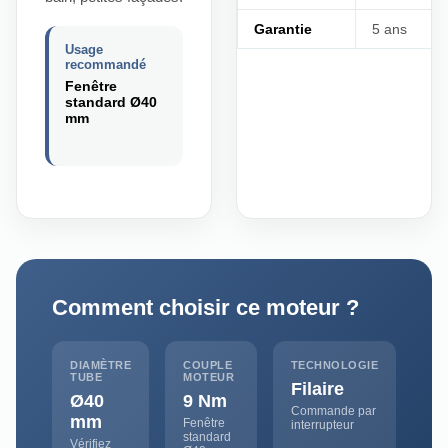
Garantie
5 ans
Usage
recommandé
Fenêtre
standard Ø40
mm
Comment choisir ce moteur ?
DIAMÈTRE
COUPLE
TECHNOLOGIE
TUBE
MOTEUR
Filaire
Ø40
9 Nm
Commande par
mm
Fenêtre
interrupteur
standard
Vérifiez