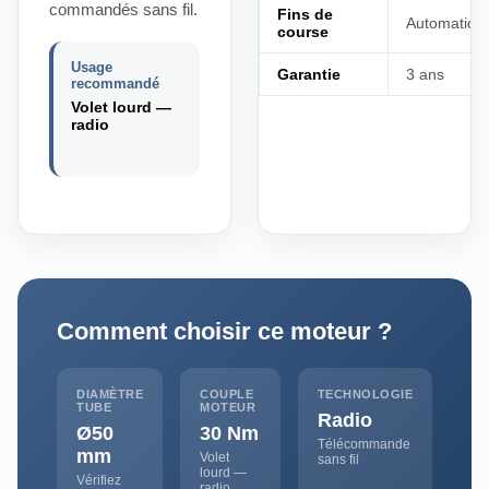
commandés sans fil.
Fins de
Automatiqu
course
Usage
Garantie
3 ans
recommandé
Volet lourd —
radio
Comment choisir ce moteur ?
DIAMÈTRE
COUPLE
TECHNOLOGIE
TUBE
MOTEUR
Radio
Ø50
30 Nm
Télécommande
mm
Volet
sans fil
lourd —
Vérifiez
radio