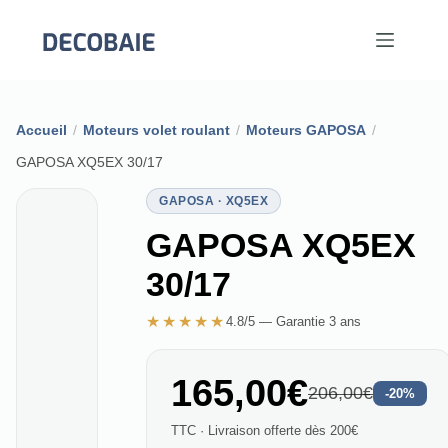
Passer
au
contenu
Accueil
/
Moteurs volet roulant
/
Moteurs GAPOSA
/
GAPOSA XQ5EX 30/17
GAPOSA · XQ5EX
GAPOSA XQ5EX
30/17
★★★★★
4.8/5 — Garantie 3 ans
165,00€
206,00€
-20%
TTC · Livraison offerte dès 200€