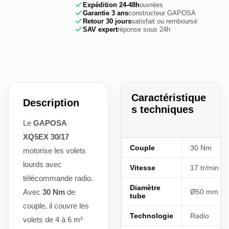
Expédition 24-48h
ouvrées
Garantie 3 ans
constructeur GAPOSA
Retour 30 jours
satisfait ou remboursé
SAV expert
réponse sous 24h
Caractéristique
Description
s techniques
Le
GAPOSA
XQ5EX 30/17
Couple
30 Nm
motorise les volets
lourds avec
Vitesse
17 tr/min
télécommande radio.
Diamètre
Avec
30 Nm
de
Ø50 mm
tube
couple, il couvre les
Technologie
Radio
volets de 4 à 6 m²