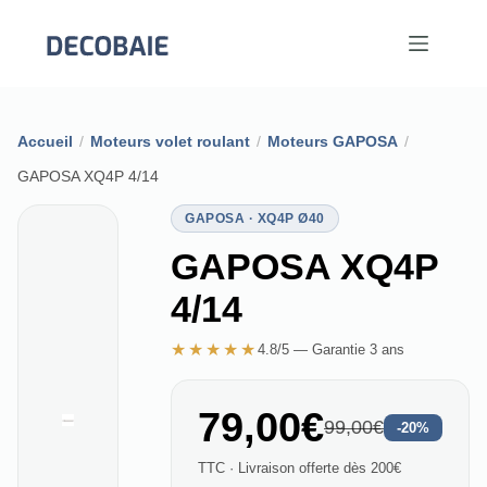
Passer
au
contenu
Accueil
/
Moteurs volet roulant
/
Moteurs GAPOSA
/
GAPOSA XQ4P 4/14
GAPOSA · XQ4P Ø40
GAPOSA XQ4P
4/14
★★★★★
4.8/5 — Garantie 3 ans
79,00€
99,00€
-20%
TTC · Livraison offerte dès 200€