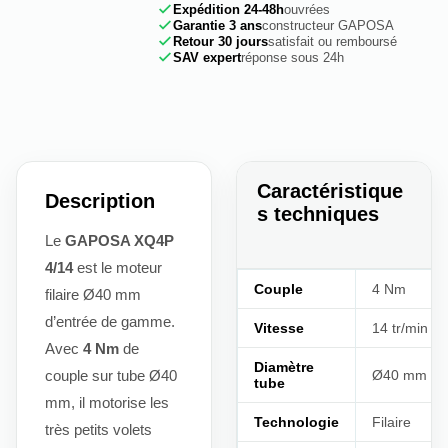
Expédition 24-48h
ouvrées
Garantie 3 ans
constructeur GAPOSA
Retour 30 jours
satisfait ou remboursé
SAV expert
réponse sous 24h
Caractéristique
Description
s techniques
Le
GAPOSA XQ4P
4/14
est le moteur
Couple
4 Nm
filaire Ø40 mm
d’entrée de gamme.
Vitesse
14 tr/min
Avec
4 Nm
de
Diamètre
couple sur tube Ø40
Ø40 mm
tube
mm, il motorise les
Technologie
Filaire
très petits volets