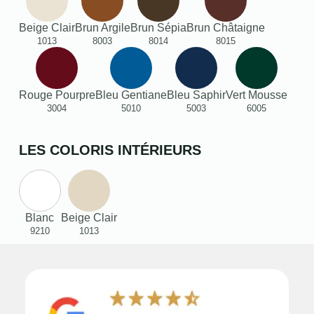
Beige Clair
Brun Argile
Brun Sépia
Brun Châtaigne
1013
8003
8014
8015
Rouge Pourpre
Bleu Gentiane
Bleu Saphir
Vert Mousse
3004
5010
5003
6005
LES COLORIS INTÉRIEURS
Blanc
Beige Clair
9210
1013