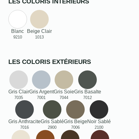
LES COLORIS INTÉRIEURS
Blanc
Beige Clair
9210
1013
LES COLORIS EXTÉRIEURS
Gris Clair
Gris Argent
Gris Soie
Gris Basalte
7035
7001
7044
7012
Gris Anthracite
Gris Sablé
Gris Beige
Noir Sablé
7016
2900
7006
2100