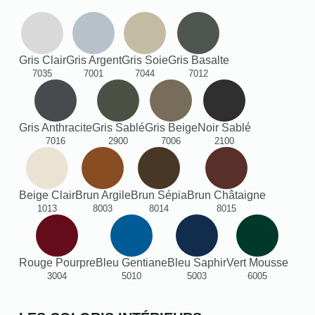
Gris Clair
Gris Argent
Gris Soie
Gris Basalte
7035
7001
7044
7012
Gris Anthracite
Gris Sablé
Gris Beige
Noir Sablé
7016
2900
7006
2100
Beige Clair
Brun Argile
Brun Sépia
Brun Châtaigne
1013
8003
8014
8015
Rouge Pourpre
Bleu Gentiane
Bleu Saphir
Vert Mousse
3004
5010
5003
6005