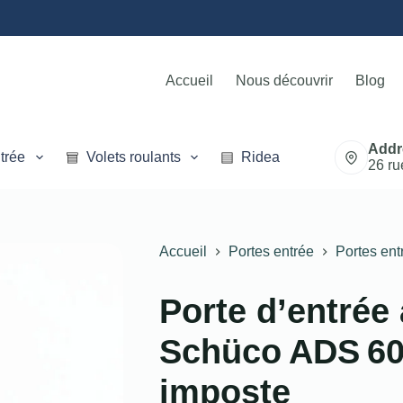
Accueil
Nous découvrir
Blog
Addr
trée
Volets roulants
Rideaux métalliques
26 ru
Accueil
Portes entrée
Portes ent
Porte d’entrée
Schüco ADS 60
imposte