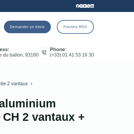
Demander un devis
Prendre RDV
ess:
Phone:
e du ballon, 93160
(+33) 01 41 53 16 30
rée 2 vantaux
 aluminium
 CH 2 vantaux +