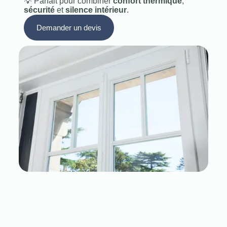
💡 Parfait pour combiner
confort thermique
,
sécurité
et
silence intérieur
.
Demander un devis