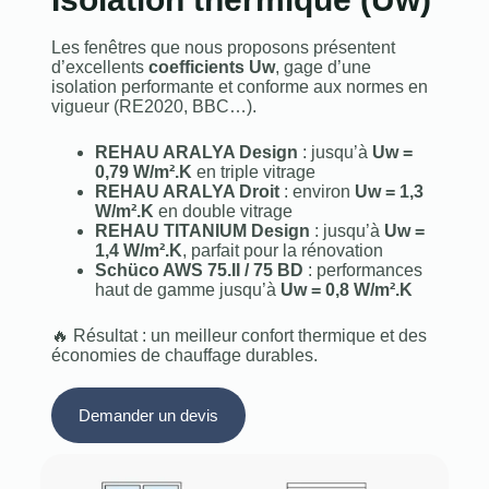
Les fenêtres que nous proposons présentent
d’excellents
coefficients Uw
, gage d’une
isolation performante et conforme aux normes en
vigueur (RE2020, BBC…).
REHAU ARALYA Design
: jusqu’à
Uw =
0,79 W/m².K
en triple vitrage
REHAU ARALYA Droit
: environ
Uw = 1,3
W/m².K
en double vitrage
REHAU TITANIUM Design
: jusqu’à
Uw =
1,4 W/m².K
, parfait pour la rénovation
Schüco AWS 75.II / 75 BD
: performances
haut de gamme jusqu’à
Uw = 0,8 W/m².K
🔥 Résultat : un meilleur confort thermique et des
économies de chauffage durables.
Demander un devis