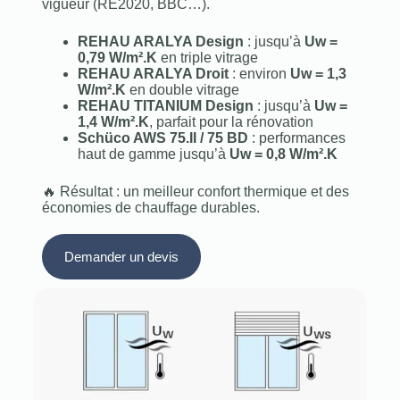
vigueur (RE2020, BBC…).
REHAU ARALYA Design
: jusqu’à
Uw =
0,79 W/m².K
en triple vitrage
REHAU ARALYA Droit
: environ
Uw = 1,3
W/m².K
en double vitrage
REHAU TITANIUM Design
: jusqu’à
Uw =
1,4 W/m².K
, parfait pour la rénovation
Schüco AWS 75.II / 75 BD
: performances
haut de gamme jusqu’à
Uw = 0,8 W/m².K
🔥 Résultat : un meilleur confort thermique et des
économies de chauffage durables.
Demander un devis