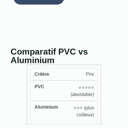
Comparatif PVC vs
Aluminium
Prix
⭐️⭐️⭐️⭐️⭐️
(abordable)
⭐️⭐️⭐️ (plus
coûteux)