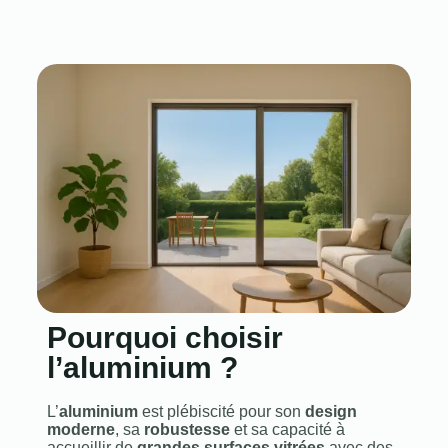
Pourquoi choisir
l’aluminium ?
L’
aluminium
est plébiscité pour son
design
moderne
, sa
robustesse
et sa capacité à
accueillir de
grandes surfaces vitrées
avec des