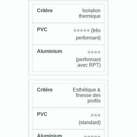
Isolation
thermique
⭐️⭐️⭐️⭐️⭐️ (très
performant)
⭐️⭐️⭐️⭐️
(performant
avec RPT)
Esthétique &
finesse des
profils
⭐️⭐️⭐️
(standard)
⭐️⭐️⭐️⭐️⭐️