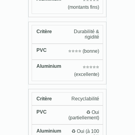
(montants fins)
Durabilité &
rigidité
⭐️⭐️⭐️⭐️ (bonne)
⭐️⭐️⭐️⭐️⭐️
(excellente)
Recyclabilité
♻️ Oui
(partiellement)
♻️ Oui (à 100