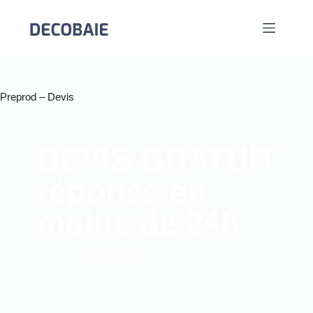
Preprod – Devis
DEVIS GRATUIT
réponse en
moins de 24h
Demander un devis