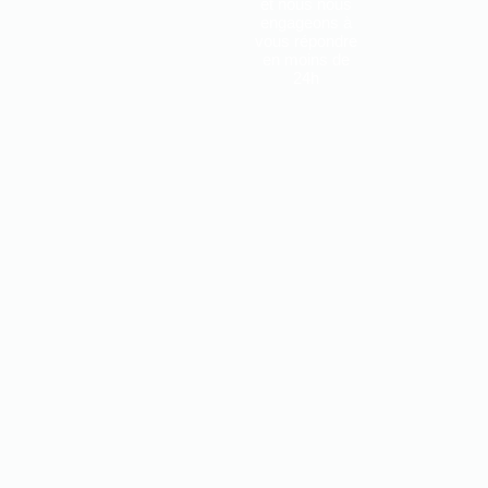
et nous nous
engageons à
vous répondre
en moins de
24h