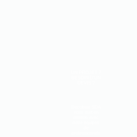
UN PROJET ?
BESOIN D’UN
DEVIS ?
Decobaie SDA
vous met en
relation avec
notre équipes
de
professionnels