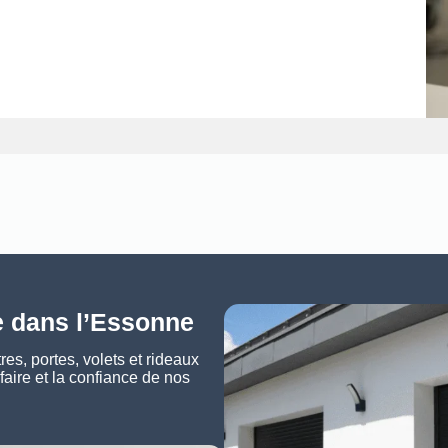
e dans l’Essonne
es, portes, volets et rideaux
faire et la confiance de nos