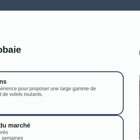
obaie
ans
périence pour proposer une large gamme de
de volets roulants.
 du marché
vrés
6 semaines