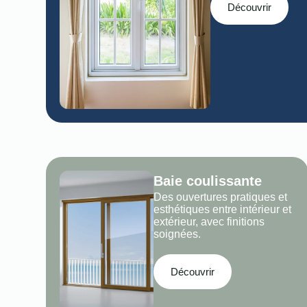
Découvrir
Baie coulissante
Des ouvertures pratiques et
esthétiques entre intérieur et
extérieur, avec finitions
soignées.
Découvrir