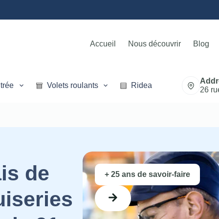
Accueil
Nous découvrir
Blog
Addr
trée
Volets roulants
Rideaux métalliques
26 ru
is de
+ 25 ans de savoir-faire
uiseries