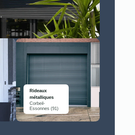
Rideaux
métalliques
Corbeil-
Essonnes (91)