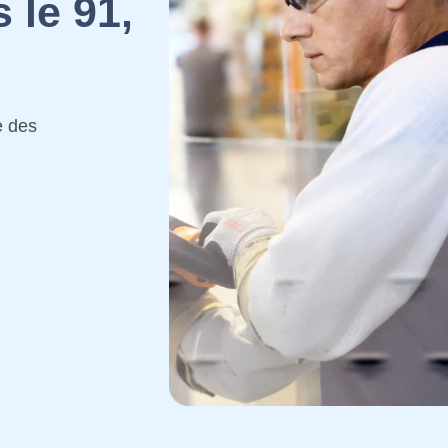
 le 91,
e des